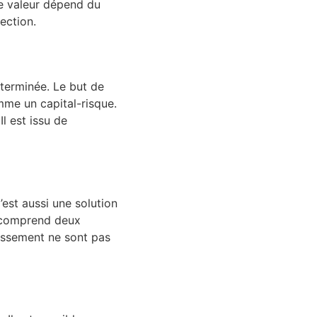
de valeur dépend du
lection.
terminée. Le but de
omme un capital-risque.
 Il
est issu de
’est aussi une solution
le comprend deux
tissement ne sont pas