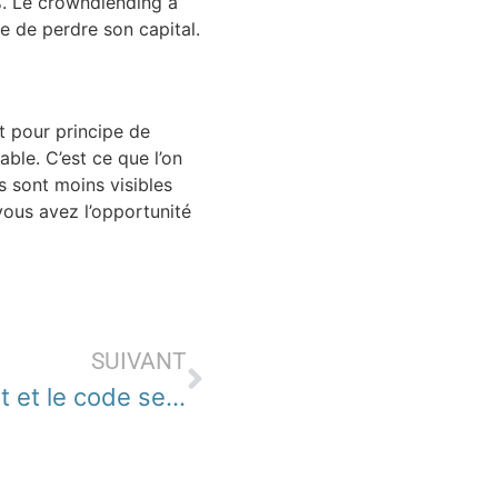
 %. Le crowndlending a
e de perdre son capital.
nt pour principe de
able. C’est ce que l’on
ns sont moins visibles
vous avez l’opportunité
SUIVANT
Comment changer le code client et le code secret particuliers Société Générale ?