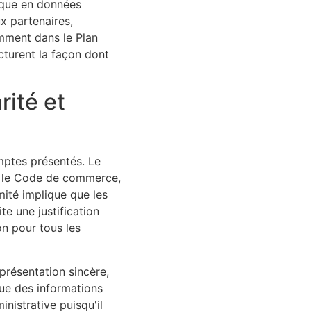
mique en données
ux partenaires,
tamment dans le Plan
turent la façon dont
rité et
omptes présentés. Le
ar le Code de commerce,
ité implique que les
e une justification
on pour tous les
eprésentation sincère,
que des informations
nistrative puisqu'il