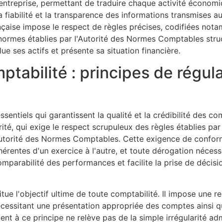
l'entreprise, permettant de traduire chaque activité écono
la fiabilité et la transparence des informations transmises a
française impose le respect de règles précises, codifiées no
rmes établies par l'Autorité des Normes Comptables struc
e ses actifs et présente sa situation financière.
tabilité : principes de régula
essentiels qui garantissent la qualité et la crédibilité des c
rité, qui exige le respect scrupuleux des règles établies p
Autorité des Normes Comptables. Cette exigence de conform
entes d'un exercice à l'autre, et toute dérogation nécessit
mparabilité des performances et facilite la prise de décisi
itue l'objectif ultime de toute comptabilité. Il impose une r
 nécessitant une présentation appropriée des comptes ainsi 
 à ce principe ne relève pas de la simple irrégularité admi