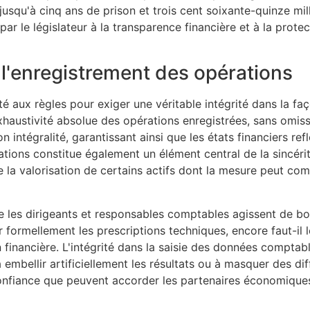
jusqu'à cinq ans de prison et trois cent soixante-quinze mi
r le législateur à la transparence financière et à la protect
 l'enregistrement des opérations
é aux règles pour exiger une véritable intégrité dans la fa
exhaustivité absolue des opérations enregistrées, sans omiss
ntégralité, garantissant ainsi que les états financiers reflè
mations constitue également un élément central de la sincér
e la valorisation de certains actifs dont la mesure peut co
e les dirigeants et responsables comptables agissent de bo
ter formellement les prescriptions techniques, encore faut-il 
on financière. L'intégrité dans la saisie des données comptab
mbellir artificiellement les résultats ou à masquer des diff
 confiance que peuvent accorder les partenaires économiqu