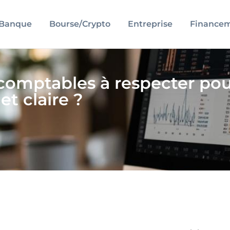
Banque
Bourse/Crypto
Entreprise
Finance
 comptables à respecter po
t claire ?