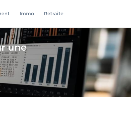
ment
Immo
Retraite
ur une