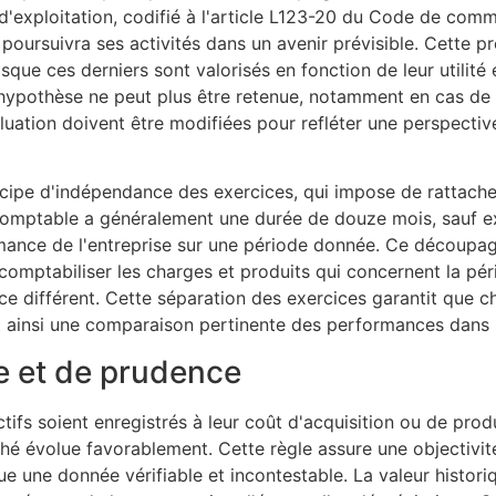
 d'exploitation, codifié à l'article L123-20 du Code de com
poursuivra ses activités dans un avenir prévisible. Cette p
sque ces derniers sont valorisés en fonction de leur utilit
e hypothèse ne peut plus être retenue, notamment en cas de 
valuation doivent être modifiées pour refléter une perspecti
ipe d'indépendance des exercices, qui impose de rattache
comptable a généralement une durée de douze mois, sauf ex
rmance de l'entreprise sur une période donnée. Ce découpa
comptabiliser les charges et produits qui concernent la pér
ce différent. Cette séparation des exercices garantit que c
nt ainsi une comparaison pertinente des performances dans 
ue et de prudence
tifs soient enregistrés à leur coût d'acquisition ou de prod
hé évolue favorablement. Cette règle assure une objectivité
ue une donnée vérifiable et incontestable. La valeur histor