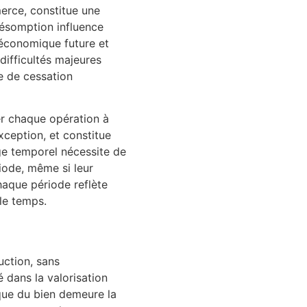
merce, constitue une
résomption influence
é économique future et
difficultés majeures
ve de cessation
r chaque opération à
ception, et constitue
ge temporel nécessite de
iode, même si leur
haque période reflète
le temps.
uction, sans
 dans la valorisation
ique du bien demeure la