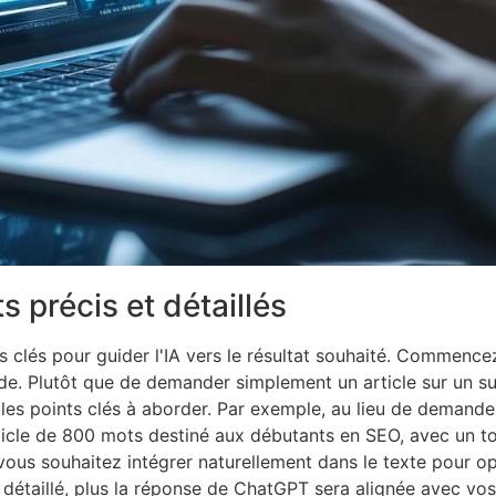
précis et détaillés
 clés pour guider l'IA vers le résultat souhaité. Commencez
de. Plutôt que de demander simplement un article sur un suj
 les points clés à aborder. Par exemple, au lieu de demander
ticle de 800 mots destiné aux débutants en SEO, avec un 
us souhaitez intégrer naturellement dans le texte pour op
 détaillé, plus la réponse de ChatGPT sera alignée avec vos