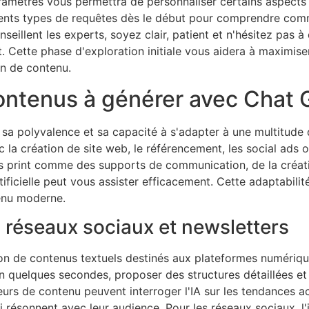
paramètres vous permettra de personnaliser certains aspects
férents types de requêtes dès le début pour comprendre comm
eillent les experts, soyez clair, patient et n'hésitez pas 
 Cette phase d'exploration initiale vous aidera à maximiser l
on de contenu.
contenus à générer avec Chat
sa polyvalence et sa capacité à s'adapter à une multitude
c la création de site web, le référencement, les social ads
 print comme des supports de communication, de la créat
ificielle peut vous assister efficacement. Cette adaptabilité 
enu moderne.
s réseaux sociaux et newsletters
n de contenus textuels destinés aux plateformes numérique
 en quelques secondes, proposer des structures détaillées e
eurs de contenu peuvent interroger l'IA sur les tendances ac
 résonnent avec leur audience. Pour les réseaux sociaux, l'in