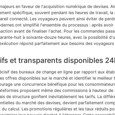
jeurs en faveur de l'acquisition numérique de devises. Alo
ent spécifique, souvent pendant les heures de travail, l
pareil connecté. Les voyageurs peuvent ainsi éviter de perd
ernes ont simplifié l'ensemble du processus : après avoir 
ransaction avant de finaliser l'achat. Pour les commandes pas
rante-huit à soixante-douze heures, avec la possibilité d'
'exécution répond parfaitement aux besoins des voyageurs
fs et transparents disponibles 2
écisif des bureaux de change en ligne par rapport aux établ
s offres disponibles sur le marché et identifier le meilleur
ncourage une concurrence bénéfique pour les consommateurs
plateformes proposent même des commissions à hauteur de 
is de structure gonflent inévitablement les tarifs. La différ
sentielles du marché des devises, devient parfaitement com
 du calcul. Les promotions régulières et les taux réduits po