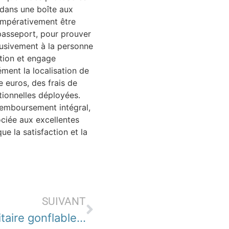
 dans une boîte aux
t impérativement être
 passeport, pour prouver
clusivement à la personne
ction et engage
ment la localisation de
e euros, des frais de
tionnelles déployées.
remboursement intégral,
ociée aux excellentes
e la satisfaction et la
SUIVANT
Les avantages de l’arche publicitaire gonflable pour vos événements