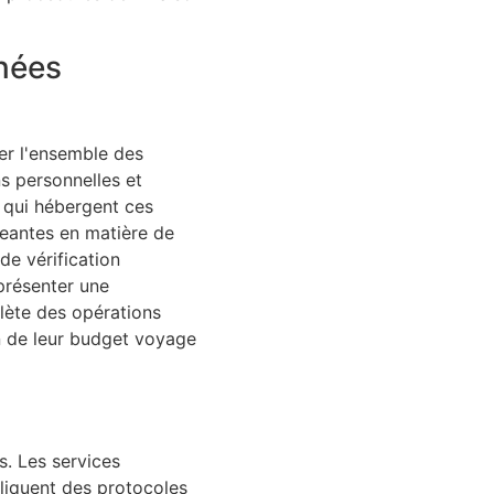
nnées
er l'ensemble des
s personnelles et
 qui hébergent ces
geantes en matière de
de vérification
eprésenter une
plète des opérations
on de leur budget voyage
s. Les services
pliquent des protocoles