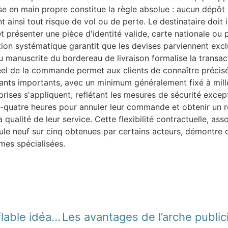
mise en main propre constitue la règle absolue : aucun dépôt
ant ainsi tout risque de vol ou de perte. Le destinataire doi
t présenter une pièce d'identité valide, carte nationale ou
ication systématique garantit que les devises parviennent ex
 manuscrite du bordereau de livraison formalise la transa
réel de la commande permet aux clients de connaître précisé
ntants importants, avec un minimum généralement fixé à mill
rises s'appliquent, reflétant les mesures de sécurité excep
gt-quatre heures pour annuler leur commande et obtenir un 
qualité de leur service. Cette flexibilité contractuelle, ass
le neuf sur cinq obtenues par certains acteurs, démontre qu
mes spécialisées.
Comment choisir le bonhomme gonflable idéal pour votre événement